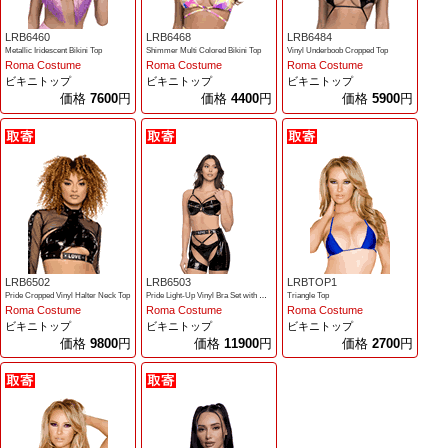
LRB6460
LRB6468
LRB6484
Metallic Iridescent Bikini Top
Shimmer Multi Colored Bikini Top
Vinyl Underboob Cropped Top
Roma Costume
Roma Costume
Roma Costume
ビキニトップ
ビキニトップ
ビキニトップ
価格
7600
円
価格
4400
円
価格
5900
円
LRB6502
LRB6503
LRBTOP1
Pride Cropped Vinyl Halter Neck Top
Pride Light-Up Vinyl Bra Set with Vinyl Shorts
Triangle Top
Roma Costume
Roma Costume
Roma Costume
ビキニトップ
ビキニトップ
ビキニトップ
価格
9800
円
価格
11900
円
価格
2700
円