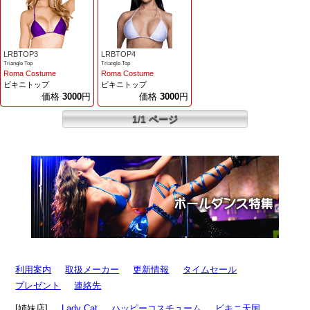
LRBTOP3
LRBTOP4
Triangle Top
Triangle Top
Roma Costume
Roma Costume
ビキニトップ
ビキニトップ
価格
3000
円
価格
3000
円
1/1 ページ
利用案内
取扱メーカー
更新情報
タイムセール
プレゼント
連絡先
[姉妹店]
Lady Cat
ハッピーコスチューム
ビキニ天国