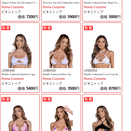
Sequin Fishnet Top with Sequin Fringe Detail
Shimmer Top with Underboob Cutout
Metallic Iridescent Star Shape Tie Top
Roma Costume
Roma Costume
Roma Costume
ビキニトップ
ビキニトップ
ビキニトップ
価格
7200
円
価格
5900
円
価格
5000
円
LRB6448
LRB6450
LRB6454
Metallic Iridescent Keyhole Cropped Top
Metallic Iridescent Bikini Top
Metallic Iridescent Criss-Cross Bikin Top
Roma Costume
Roma Costume
Roma Costume
ビキニトップ
ビキニトップ
ビキニトップ
価格
5400
円
価格
3500
円
価格
8700
円