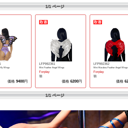
1/1 ページ
5
LFP992361
LFP992362
erfly Wings
Mini Feather Angel Wings
Mini Marabou Feather Angel Wings
Forplay
Forplay
羽
羽
価格
9400
円
価格
6200
円
価格
6
1/1 ページ