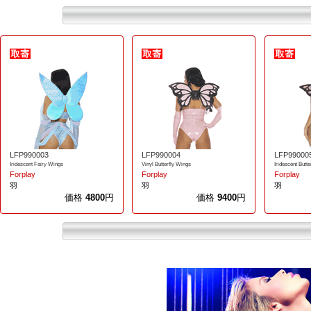
LFP990003
LFP990004
LFP99000
Iridescent Fairy Wings
Vinyl Butterfly Wings
Iridescent Butt
Forplay
Forplay
Forplay
羽
羽
羽
価格
4800
円
価格
9400
円