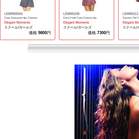
LEM99004X
LEM99108
LEM99112
Class Distraction 4pc Costume
Extra Credit Cutie Costume 3pc
Teachers Pet C
Elegant Moments
Elegant Moments
Elegant M
スクール/ガールズ
スクール/ガールズ
スクール/
価格
9800
円
価格
7300
円