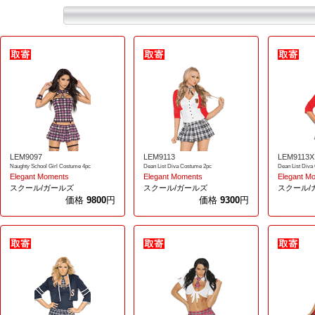
LEM9097
LEM9113
LEM9113X
Naughty School Girl Costume 4pc
Dean List Diva Costume 2pc
Dean List Diva
Elegant Moments
Elegant Moments
Elegant M
スクール/ガールズ
スクール/ガールズ
スクール/
価格
9800
円
価格
9300
円