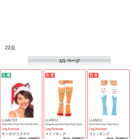
22点
1/1 ページ
LLAA2763
LLA5611
LLA5612
Santa Kitty Plush Hat with Mini Bell Bow
Gingerbread Man Knee High Socks
Snow Man Knee High Socks
Leg Avenue
Leg Avenue
Leg Avenue
サンタ/クリスマス
ストッキング
ストッキング