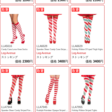
価格
1200
円
価格
2300
円
価格
2100
円
LLA5616
LLA6628
LLA6629
Candy Cane Lurex Knee Socks
Spandex Sheer Candy Cane Striped Thigh Highs
Holiday Ribbon STriped Thigh Highs
Leg Avenue
Leg Avenue
Leg Avenue
ストッキング
ストッキング
ストッキング
価格
2300
円
価格
3400
円
価格
3400
円
LLA7944
LLA7945
LLA7955
Spandex Sheer Candy Striped Pantyhose
Rudolph Reindeer Opaque Striped Pantyhose
Holiday Ribbon Striped Tights