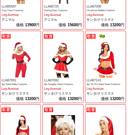
LLA85587
LLA86725
LLA87090
Cozy Fawn Costume
Darling Deer Costume
Christmas Baddie Costume
Leg Avenue
Leg Avenue
Leg Avenue
アニマル
アニマル
サンタ/クリスマス
価格
13900
円
価格
15600
円
価格
13200
円
LLA87091
LLA87092
LLA87141
3pc Santa Baby Costume
3pc Naughty Santa Costume
4pc Ho Ho Hottie Santa Costume
Leg Avenue
Leg Avenue
Leg Avenue
サンタ/クリスマス
サンタ/クリスマス
サンタ/クリスマス
価格
13200
円
価格
13200
円
価格
13200
円