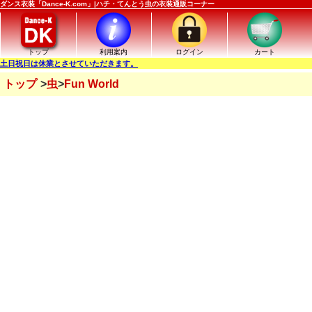
ダンス衣装「Dance-K.com」|ハチ・てんとう虫の衣装通販コーナー
トップ
利用案内
ログイン
カート
土日祝日は休業とさせていただきます。
トップ
虫
Fun World