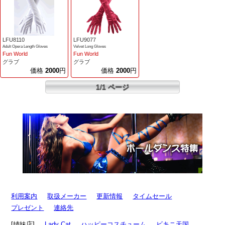
LFU8110
LFU9077
Adult Opera Length Gloves
Velvet Long Gloves
Fun World
Fun World
グラブ
グラブ
価格
2000
円
価格
2000
円
1/1 ページ
利用案内
取扱メーカー
更新情報
タイムセール
プレゼント
連絡先
[姉妹店]
Lady Cat
ハッピーコスチューム
ビキニ天国