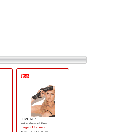
LEML9267
Leather Gloves with Studs
Elegant Moments
ビニール/PVC/レザー