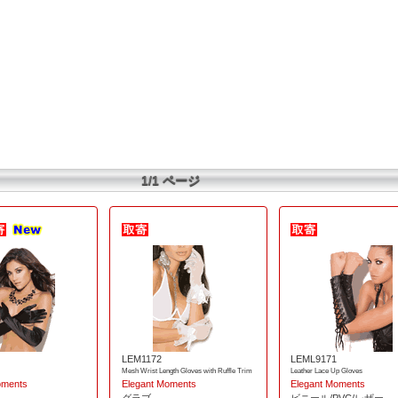
1/1 ページ
LEM1172
LEML9171
Mesh Wrist Length Gloves with Ruffle Trim
Leather Lace Up Gloves
oments
Elegant Moments
Elegant Moments
グラブ
ビニール/PVC/レザー