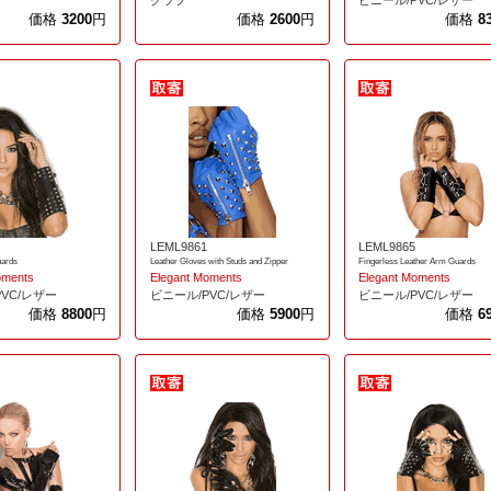
価格
3200
円
価格
2600
円
価格
8
LEML9861
LEML9865
uards
Leather Gloves with Studs and Zipper
Fingerless Leather Arm Guards
oments
Elegant Moments
Elegant Moments
VC/レザー
ビニール/PVC/レザー
ビニール/PVC/レザー
価格
8800
円
価格
5900
円
価格
6