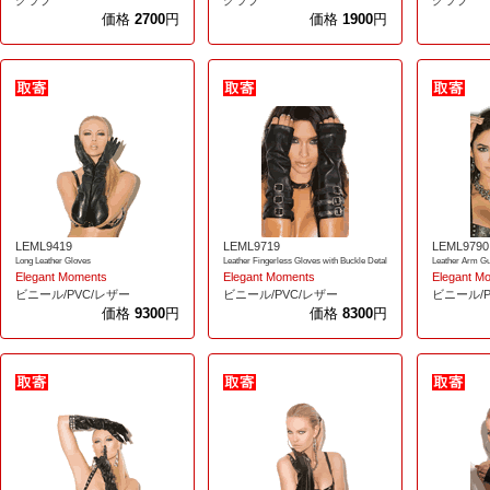
価格
2700
円
価格
1900
円
LEML9419
LEML9719
LEML9790
Long Leather Gloves
Leather Fingerless Gloves with Buckle Detal
Leather Arm G
Elegant Moments
Elegant Moments
Elegant M
ビニール/PVC/レザー
ビニール/PVC/レザー
ビニール/P
価格
9300
円
価格
8300
円