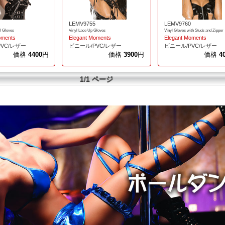
LEMV9755
LEMV9760
l Gloves
Vinyl Lace Up Gloves
Vinyl Gloves with Studs and Zipper
oments
Elegant Moments
Elegant Moments
VC/レザー
ビニール/PVC/レザー
ビニール/PVC/レザー
価格
4400
円
価格
3900
円
価格
4
1/1 ページ