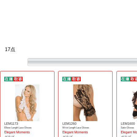
17点
LEM1173
LEM1260
LEM1600
Elbow Length Lace Gloves
Wrist Length Lace Gloves
Satin Gloves
Elegant Moments
Elegant Moments
Elegant M
グラブ
グラブ
グラブ