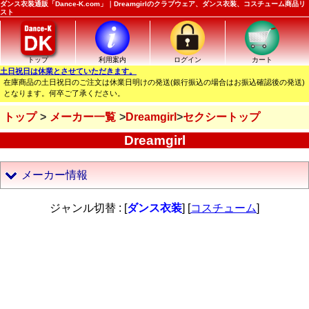
ダンス衣装通販「Dance-K.com」｜Dreamgirlのクラブウェア、ダンス衣装、コスチューム商品リ
スト
トップ
利用案内
ログイン
カート
土日祝日は休業とさせていただきます。
在庫商品の土日祝日のご注文は休業日明けの発送(銀行振込の場合はお振込確認後の発送)
となります。何卒ご了承ください。
トップ
メーカー一覧
Dreamgirl
セクシートップ
Dreamgirl
メーカー情報
ジャンル切替 : [
ダンス衣装
] [
コスチューム
]