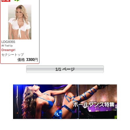
LDG8355
All Tied Up
Dreamgirl
セクシートップ
価格
3300
円
1/1 ページ