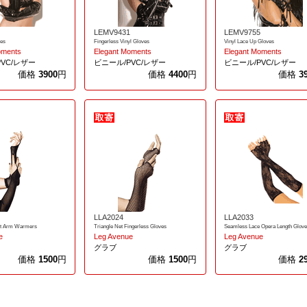
LEMV9431
LEMV9755
ves
Fingerless Vinyl Gloves
Vinyl Lace Up Gloves
oments
Elegant Moments
Elegant Moments
VC/レザー
ビニール/PVC/レザー
ビニール/PVC/レザー
価格
3900
円
価格
4400
円
価格
3
LLA2024
LLA2033
let Arm Warmers
Triangle Net Fingerless Gloves
Seamless Lace Opera Length Glov
e
Leg Avenue
Leg Avenue
グラブ
グラブ
価格
1500
円
価格
1500
円
価格
2