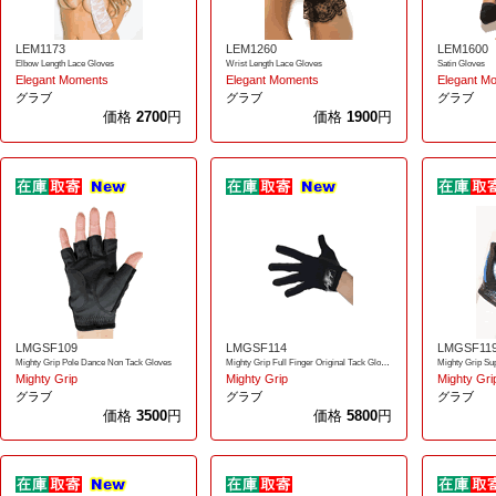
LEM1173
LEM1260
LEM1600
Elbow Length Lace Gloves
Wrist Length Lace Gloves
Satin Gloves
Elegant Moments
Elegant Moments
Elegant M
グラブ
グラブ
グラブ
価格
2700
円
価格
1900
円
LMGSF109
LMGSF114
LMGSF11
Mighty Grip Pole Dance Non Tack Gloves
Mighty Grip Full Finger Original Tack Gloves
Mighty Grip Su
Mighty Grip
Mighty Grip
Mighty Gri
グラブ
グラブ
グラブ
価格
3500
円
価格
5800
円