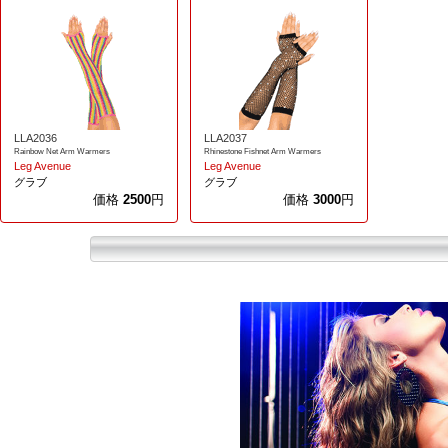
LLA2036
LLA2037
Rainbow Net Arm Warmers
Rhinestone Fishnet Arm Warmers
Leg Avenue
Leg Avenue
グラブ
グラブ
価格
2500
円
価格
3000
円