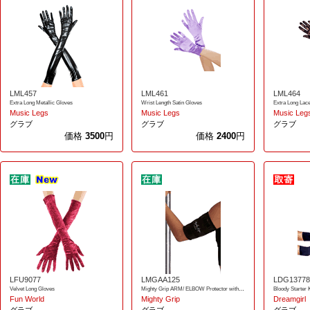
LML457
LML461
LML464
Extra Long Metallic Gloves
Wrist Length Satin Gloves
Extra Long Lac
Music Legs
Music Legs
Music Leg
グラブ
グラブ
グラブ
価格
3500
円
価格
2400
円
LFU9077
LMGAA125
LDG13778
Velvet Long Gloves
Mighty Grip ARM/ ELBOW Protector with TACK
Bloody Starter K
Fun World
Mighty Grip
Dreamgirl