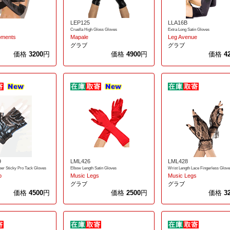
LEP125
LLA16B
Cruella High Gloss Gloves
Extra Long Satin Gloves
oments
Mapale
Leg Avenue
グラブ
グラブ
価格
3200
円
価格
4900
円
価格
4
9
LML426
LML428
per Sticky Pro Tack Gloves
Elbow Length Satin Gloves
Wrist Length Lace Fingerless Glov
p
Music Legs
Music Legs
グラブ
グラブ
価格
4500
円
価格
2500
円
価格
3