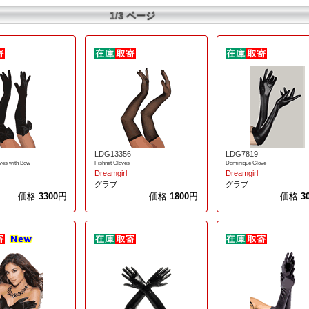
1/3 ページ
LDG13356
LDG7819
ves with Bow
Fishnet Gloves
Dominique Glove
Dreamgirl
Dreamgirl
グラブ
グラブ
価格
3300
円
価格
1800
円
価格
3