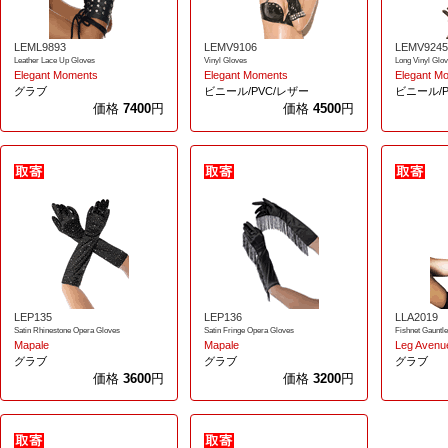
LEML9893
LEMV9106
LEMV9245
Leather Lace Up Gloves
Vinyl Gloves
Long Vinyl Glo
Elegant Moments
Elegant Moments
Elegant M
グラブ
ビニール/PVC/レザー
ビニール/P
価格
7400
円
価格
4500
円
LEP135
LEP136
LLA2019
Satin Rhinestone Opera Gloves
Satin Fringe Opera Gloves
Fishnet Gaunt
Mapale
Mapale
Leg Avenu
グラブ
グラブ
グラブ
価格
3600
円
価格
3200
円