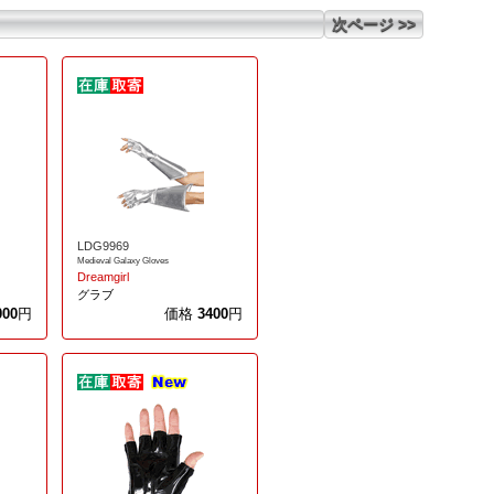
次ページ >>
LDG9969
Medieval Galaxy Gloves
Dreamgirl
グラブ
000
円
価格
3400
円