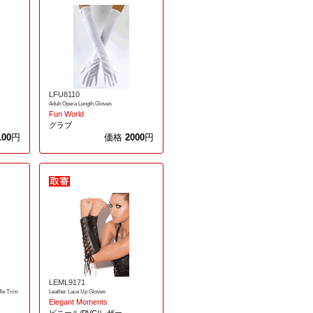
LFU8110
Adult Opera Length Gloves
Fun World
グラブ
100
円
価格
2000
円
LEML9171
fle Trim
Leather Lace Up Gloves
Elegant Moments