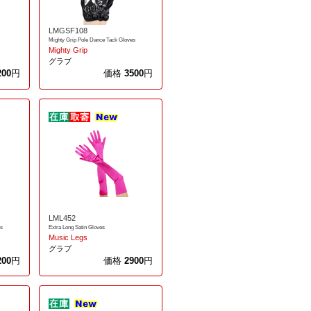
LMGSF108
Mighty Grip Pole Dance Tack Gloves
Mighty Grip
グラブ
200
円
価格
3500
円
LML452
es
Extra Long Satin Gloves
Music Legs
グラブ
200
円
価格
2900
円