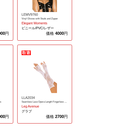
LEMV9760
Vinyl Gloves with Studs and Zipper
Elegant Moments
ビニール/PVC/レザー
900
円
価格
4000
円
LLA2034
es
Seamless Lace Opera Length Fingerless Gloves
Leg Avenue
グラブ
900
円
価格
2700
円