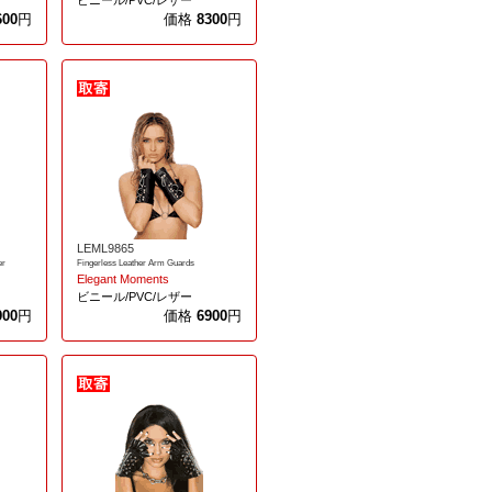
ビニール/PVC/レザー
600
円
価格
8300
円
LEML9865
er
Fingerless Leather Arm Guards
Elegant Moments
ビニール/PVC/レザー
900
円
価格
6900
円