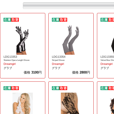
LDG13353
LDG13354
LDG13355
Skeleton Opera Length Gloves
Striped Gloves
Velvet Bow Glo
Dreamgirl
Dreamgirl
Dreamgirl
グラブ
グラブ
グラブ
価格
3100
円
価格
2800
円