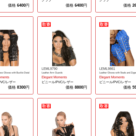
グラブ
グラブ
価格
6400
円
価格
6400
円
価格
2
LEML9790
LEML9861
ess Gloves with Buckle Detal
Leather Arm Guards
Leather Gloves with Studs and Zipp
oments
Elegant Moments
Elegant Moments
VC/レザー
ビニール/PVC/レザー
ビニール/PVC/レザー
価格
8300
円
価格
8800
円
価格
5