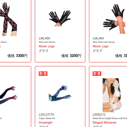
LML469
LML484
e Glove
Wet Look Gloves
Short Wet Look Gloves
s
Music Legs
Music Legs
グラブ
グラブ
価格
3300
円
価格
3200
円
価格
3
LDG13779
LEM1172
it
Cyber Starter Kit
Mesh Wrist Length Gloves with Ruf
Dreamgirl
Elegant Moments