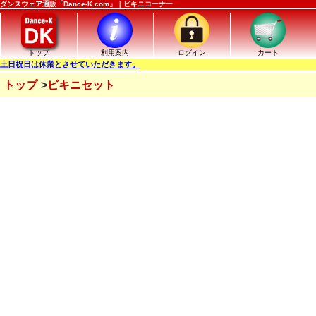
ダンスウェア通販「Dance-K.com」｜ビキニコーナー
トップ
利用案内
ログイン
カート
土日祝日は休業とさせていただきます。
トップ
ビキニセット