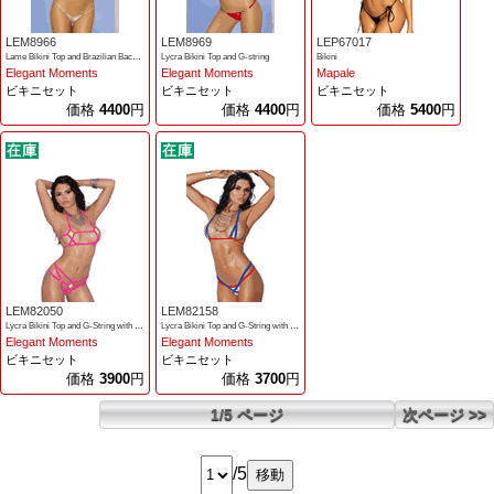
LEM8966
LEM8969
LEP67017
Lame Bikini Top and Brazilian Back Panty
Lycra Bikini Top and G-string
Bikini
Elegant Moments
Elegant Moments
Mapale
ビキニセット
ビキニセット
ビキニセット
価格
4400
円
価格
4400
円
価格
5400
円
LEM82050
LEM82158
Lycra Bikini Top and G-String with Neon Pink Trim
Lycra Bikini Top and G-String with Contrast Trim
Elegant Moments
Elegant Moments
ビキニセット
ビキニセット
価格
3900
円
価格
3700
円
1/5 ページ
次ページ >>
/5