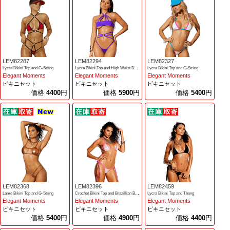
LEM82287
LEM82294
LEM82327
Lycra Bikini Top and G-String
Lycra Bikini Top and High Waist Bottom
Lycra Bikini Top and G-String
Elegant Moments
Elegant Moments
Elegant Moments
ビキニセット
ビキニセット
ビキニセット
価格
4400
円
価格
5900
円
価格
5400
円
LEM82368
LEM82396
LEM82459
Lame Bikini Top and G-String
Crochet Bikini Top and Brazillian Back Bottom
Lycra Bikini Top and Thong
Elegant Moments
Elegant Moments
Elegant Moments
ビキニセット
ビキニセット
ビキニセット
価格
5400
円
価格
4900
円
価格
4400
円