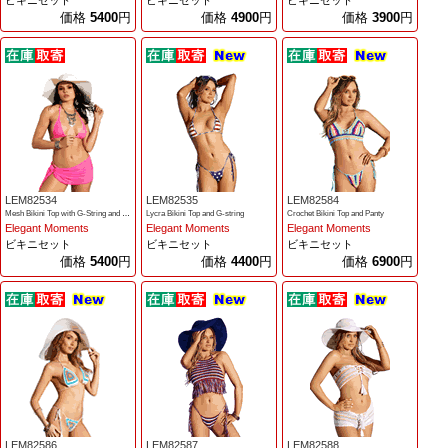
価格
5400
円
価格
4900
円
価格
3900
円
LEM82534
LEM82535
LEM82584
Mesh Bikini Top with G-String and Sarong
Lycra Bikini Top and G-string
Crochet Bikini Top and Panty
Elegant Moments
Elegant Moments
Elegant Moments
ビキニセット
ビキニセット
ビキニセット
価格
5400
円
価格
4400
円
価格
6900
円
LEM82586
LEM82587
LEM82588