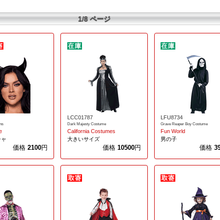
1/8 ページ
LCC01787
LFU8734
ns
Dark Majesty Costume
Grave Reaper Boy Costume
e
California Costumes
Fun World
シャ
大きいサイズ
男の子
価格
2100
円
価格
10500
円
価格
3