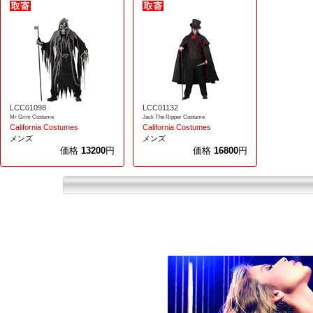
LCC01098
LCC01132
Mr Grim Costume
Jack The Ripper Costume
California Costumes
California Costumes
メンズ
メンズ
価格
13200
円
価格
16800
円