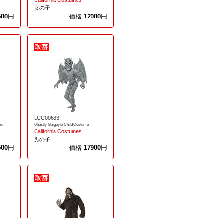
California Costumes
女の子
500
円
価格
12000
円
LCC00633
me
Ghastly Gargoyle Child Costume
California Costumes
男の子
500
円
価格
17900
円