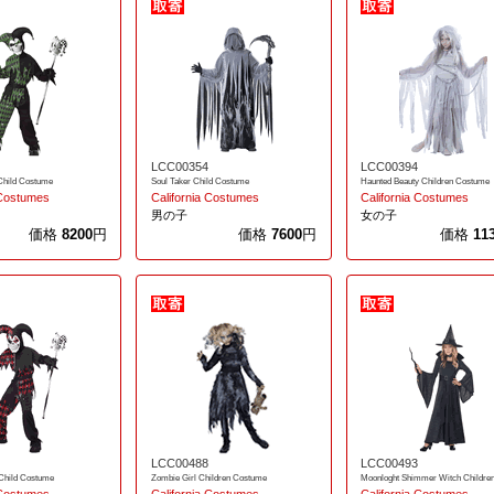
LCC00354
LCC00394
Child Costume
Soul Taker Child Costume
Haunted Beauty Children Costume
 Costumes
California Costumes
California Costumes
男の子
女の子
価格
8200
円
価格
7600
円
価格
11
LCC00488
LCC00493
 Child Costume
Zombie Girl Children Costume