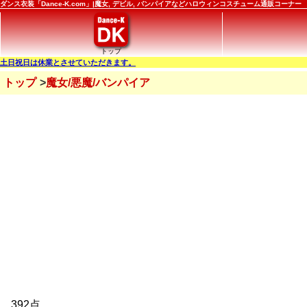
ダンス衣装「Dance-K.com」|魔女, デビル, バンパイアなどハロウィンコスチューム通販コーナー
トップ
土日祝日は休業とさせていただきます。
トップ
魔女/悪魔/バンパイア
392点