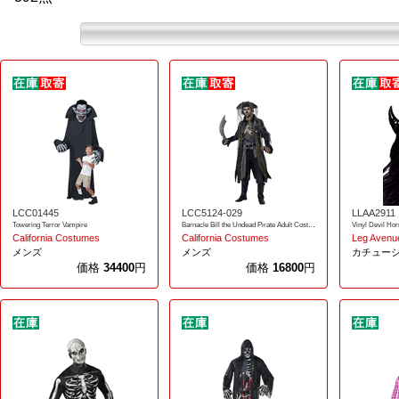
LCC01445
LCC5124-029
LLAA2911
Towering Terror Vampire
Barnacle Bill the Undead Pirate Adult Costume
Vinyl Devil Hor
California Costumes
California Costumes
Leg Avenu
メンズ
メンズ
カチュー
価格
34400
円
価格
16800
円