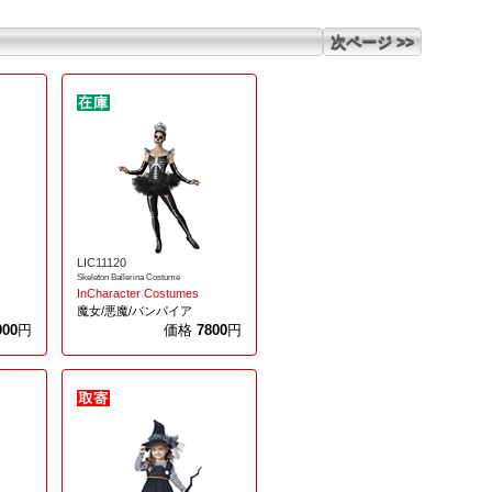
次ページ >>
LIC11120
Skeleton Ballerina Costume
InCharacter Costumes
魔女/悪魔/バンパイア
900
円
価格
7800
円