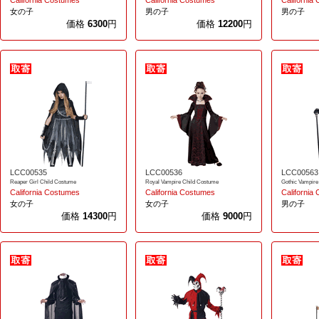
California Costumes
California Costumes
California
女の子
男の子
男の子
価格
6300
円
価格
12200
円
LCC00535
LCC00536
LCC00563
Reaper Girl Child Costume
Royal Vampire Child Costume
Gothic Vampire
California Costumes
California Costumes
California
女の子
女の子
男の子
価格
14300
円
価格
9000
円