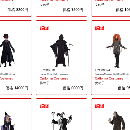
 Costumes
California Costumes
California Costumes
女の子
女の子
価格
8200
円
価格
7200
円
価格
10
LCC00570
LCC00624
 Child Costume
Horror Robe Child Costume
Pumpkin Monster Girl Child Costu
 Costumes
California Costumes
California Costumes
男の子
女の子
価格
14000
円
価格
6600
円
価格
9