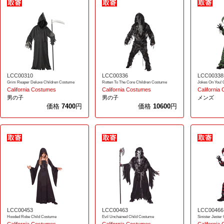
LCC00310
LCC00336
LCC00338
Grim Reaper Deluxe Children Costume
Rotten To The Core Children Costume
Jokes On You! 
California Costumes
California Costumes
California
男の子
男の子
メンズ
価格
7400
円
価格
10600
円
LCC00453
LCC00463
LCC00466
Hooded Robe Child Costume
Evil Unchained Child Costume
Sinister Jester