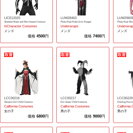
LICE12025
LUW28463
LUW2960
Skeleton Mask and Shirt Instant Costume
Photo Real Robe Grim Reaper
Photo Real Shir
InCharacter Costumes
Underwraps
Underwra
メンズ
メンズ
メンズ
価格
4500
円
価格
7400
円
LCC00216
LCC00217
LCC00229
Vampire Girl Child Costume
Evil Jester Child Costume
Howling Horror
California Costumes
California Costumes
California
女の子
男の子
男の子
価格
6800
円
価格
9000
円