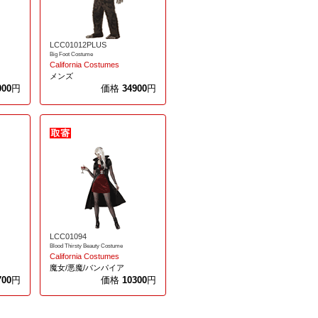
LCC01012PLUS
Big Foot Costume
California Costumes
メンズ
000
円
価格
34900
円
LCC01094
Blood Thirsty Beauty Costume
California Costumes
魔女/悪魔/バンパイア
700
円
価格
10300
円