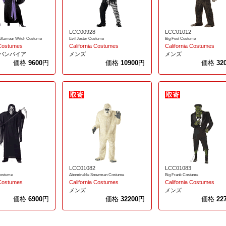
LCC00928
LCC01012
 Glamour Witch Costume
Evil Jester Costume
Big Foot Costume
 Costumes
California Costumes
California Costumes
/バンパイア
メンズ
メンズ
価格
9600
円
価格
10900
円
価格
32
LCC01082
LCC01083
ostume
Abominable Snowman Costume
Big Frank Costume
 Costumes
California Costumes
California Costumes
メンズ
メンズ
価格
6900
円
価格
32200
円
価格
22