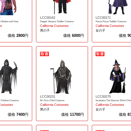
9
LCC00162
LCC00171
t Skelton with Guts
Dapper Vampire Toddler Costume
Hocus Pocus Toddler Costume
ps
California Costumes
California Costumes
男の子
女の子
価格
2800
円
価格
6000
円
価格
9
LCC00231
LCC00275
 Children Costume
Mr Grim Child Costume
 Costumes
California Costumes
California Costumes
男の子
女の子
価格
7400
円
価格
11700
円
価格
8