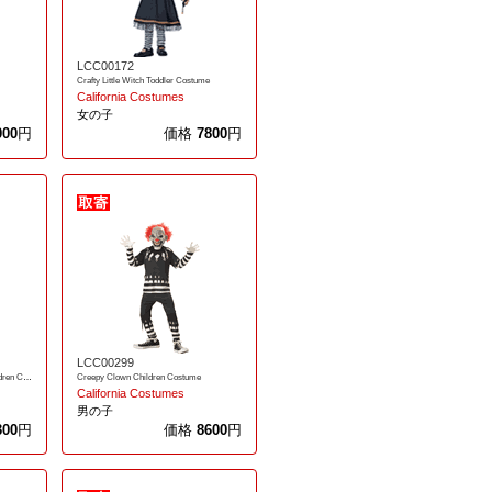
LCC00172
Crafty Little Witch Toddler Costume
California Costumes
女の子
000
円
価格
7800
円
LCC00299
Incantasia The Glamour Witch Children Costume
Creepy Clown Children Costume
California Costumes
男の子
300
円
価格
8600
円