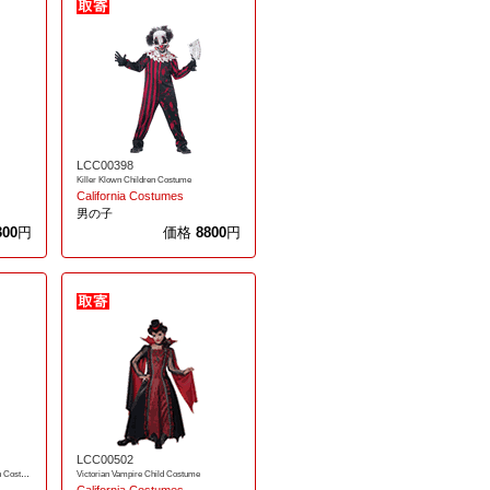
LCC00398
Killer Klown Children Costume
California Costumes
男の子
300
円
価格
8800
円
LCC00502
Moonloght Shimmer Witch Children Costume
Victorian Vampire Child Costume