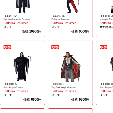
LCC00742
LCC00746
LCC00853
Headless Horseman Costume
Evil Jester Costume
Incantasia The
California Costumes
California Costumes
California
メンズ
メンズ
魔女/悪魔
価格
10900
円
価格
9500
円
LCC01055
LCC01067
LCC01080
Grim Reaper Costume
Very Cool Vampire Costume
Grim Reaper C
California Costumes
California Costumes
California
メンズ
メンズ
メンズ
価格
6600
円
価格
9800
円