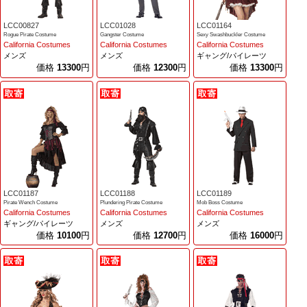
LCC00827
LCC01028
LCC01164
Rogue Pirate Costume
Gangster Costume
Sexy Swashbuckler Costume
California Costumes
California Costumes
California Costumes
メンズ
メンズ
ギャング/パイレーツ
価格
13300
円
価格
12300
円
価格
13300
円
LCC01187
LCC01188
LCC01189
Pirate Wench Costume
Plundering Pirate Costume
Mob Boss Costume
California Costumes
California Costumes
California Costumes
ギャング/パイレーツ
メンズ
メンズ
価格
10100
円
価格
12700
円
価格
16000
円