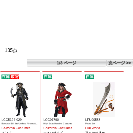
135点
1/3 ページ
次ページ >>
LCC5124-029
LCC01790
LFU90558
Barnacle Bill the Undead Pirate Adult Costume
High Seas Heroine Costume
Pirate Set
California Costumes
California Costumes
Fun World
メンズ
大きいサイズ
アクセサリー