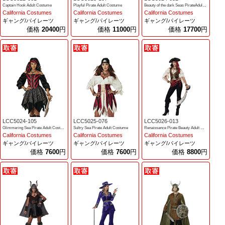
Captain Hook Adult Costume
Playful Pirate Adult Costume
Beauty of the dark Seas PirateAdult Costume
California Costumes
California Costumes
California Costumes
ギャング/パイレーツ
ギャング/パイレーツ
ギャング/パイレーツ
価格
20400
円
価格
11000
円
価格
17700
円
LCC5024-105
LCC5025-076
LCC5026-013
Glimmering Sea Pirate Adult Costume
Sultry Sea Pirate Adult Costume
Renaissance Pirate Beauty Adult Costume
California Costumes
California Costumes
California Costumes
ギャング/パイレーツ
ギャング/パイレーツ
ギャング/パイレーツ
価格
7600
円
価格
7600
円
価格
8800
円