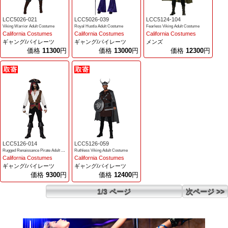
LCC5026-021
LCC5026-039
LCC5124-104
Viking Warrior Adult Costume
Royal Hustla Adult Costume
Fearless Viking Adult Costume
California Costumes
California Costumes
California Costumes
ギャング/パイレーツ
ギャング/パイレーツ
メンズ
価格
11300
円
価格
13000
円
価格
12300
円
LCC5126-014
LCC5126-059
Rugged Renaissance Pirate Adult Costume
Ruthless Viking Adult Costume
California Costumes
California Costumes
ギャング/パイレーツ
ギャング/パイレーツ
価格
9300
円
価格
12400
円
1/3 ページ
次ページ >>