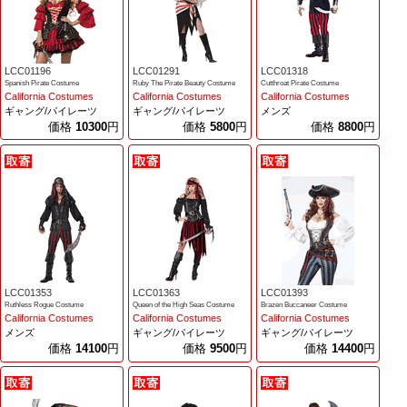
LCC01196
LCC01291
LCC01318
Spanish Pirate Costume
Ruby The Pirate Beauty Costume
Cutthroat Pirate Costume
California Costumes
California Costumes
California Costumes
ギャング/パイレーツ
ギャング/パイレーツ
メンズ
価格
10300
円
価格
5800
円
価格
8800
円
LCC01353
LCC01363
LCC01393
Ruthless Rogue Costume
Queen of the High Seas Costume
Brazen Buccaneer Costume
California Costumes
California Costumes
California Costumes
メンズ
ギャング/パイレーツ
ギャング/パイレーツ
価格
14100
円
価格
9500
円
価格
14400
円