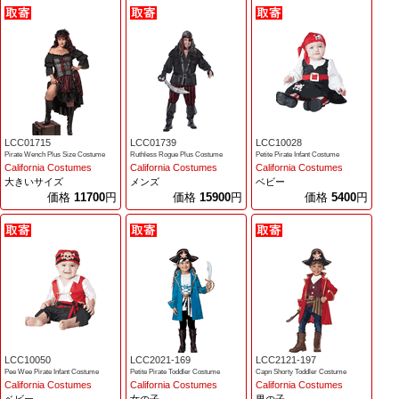
LCC01715
LCC01739
LCC10028
Pirate Wench Plus Size Costume
Ruthless Rogue Plus Costume
Petite Pirate Infant Costume
California Costumes
California Costumes
California Costumes
大きいサイズ
メンズ
ベビー
価格
11700
円
価格
15900
円
価格
5400
円
LCC10050
LCC2021-169
LCC2121-197
Pee Wee Pirate Infant Costume
Petite Pirate Toddler Costume
Capn Shorty Toddler Costume
California Costumes
California Costumes
California Costumes
ベビー
女の子
男の子