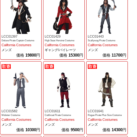
LCC01397
LCC01429
LCC01443
Deluxe Pirate Captain Costume
High Seas Heroine Costume
Scallywag Pirate Costume
California Costumes
California Costumes
California Costumes
メンズ
ギャング/パイレーツ
メンズ
価格
19800
円
価格
15300
円
価格
11700
円
LCC01582
LCC01611
LCC01641
Mobster Costume
Cutthroat Pirate Costume
Rogue Pirate Plus Size Costume
California Costumes
California Costumes
California Costumes
メンズ
メンズ
メンズ
価格
10300
円
価格
9500
円
価格
14300
円