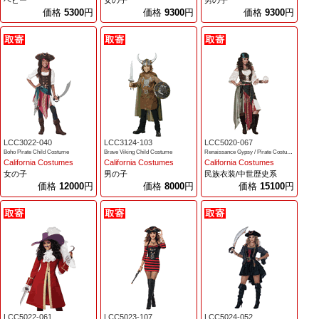
価格
5300
円
価格
9300
円
価格
9300
円
LCC3022-040
LCC3124-103
LCC5020-067
Boho Pirate Child Costume
Brave Viking Child Costume
Renaissance Gypsy / Pirate Costume
California Costumes
California Costumes
California Costumes
女の子
男の子
民族衣装/中世歴史系
価格
12000
円
価格
8000
円
価格
15100
円
LCC5022-061
LCC5023-107
LCC5024-052