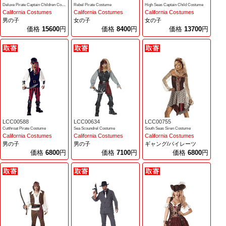
Deluxe Pirate Captain Children Costume
Rebel Pirate Costume
High Seas Captain Child Costume
California Costumes
California Costumes
California Costumes
男の子
女の子
女の子
価格
15600
円
価格
8400
円
価格
13700
円
LCC00588
LCC00634
LCC00755
Cutthroat Pirate Costume
Sea Scoundrel Costume
South Seas Siren Costume
California Costumes
California Costumes
California Costumes
男の子
男の子
ギャング/パイレーツ
価格
6800
円
価格
7100
円
価格
6800
円