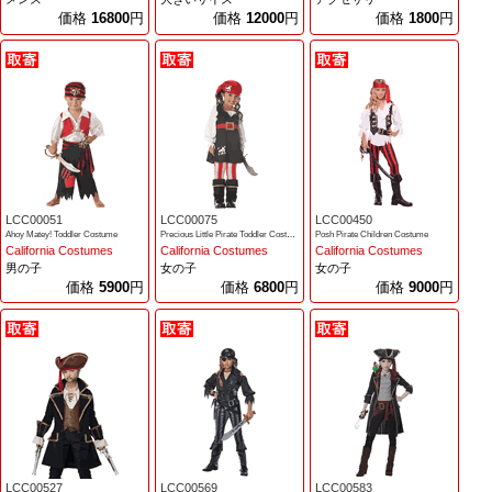
価格
16800
円
価格
12000
円
価格
1800
円
LCC00051
LCC00075
LCC00450
Ahoy Matey! Toddler Costume
Precious Little Pirate Toddler Costume
Posh Pirate Children Costume
California Costumes
California Costumes
California Costumes
男の子
女の子
女の子
価格
5900
円
価格
6800
円
価格
9000
円
LCC00527
LCC00569
LCC00583