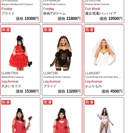
LFP555302
LFP559616
LFU5170B
Always a Bridesmaid Costume
Beatle Bride Costume
Monster Bride Costume
Forplay
Forplay
Fun World
ブライド
映画/TV/ゲーム
魔女/悪魔/バンパイア
価格
19300
円
価格
21800
円
価格
10500
円
LLA86730X
LLA87180
LLAA1087
Beetle Bride Costume
Heartbreak Bride Costume
Tiered Bridal Veil with Satin Bow Accent
Leg Avenue
Leg Avenue
Leg Avenue
大きいサイズ
ブライド
かぶりもの
価格
15300
円
価格
13200
円
価格
4500
円