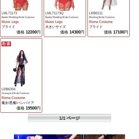
LML71173
LML71173Q
LRB6211
Beetle Wedding Bride Costume
Beetle Wedding Bride Costume
Blushing Bride Costume
Music Legs
Music Legs
Roma Costume
ブライド
大きいサイズ
ブライド
価格
12200
円
価格
14300
円
価格
17100
円
LRB6356
Graveyard Bride Costume
Roma Costume
魔女/悪魔/バンパイア
価格
19500
円
1/1 ページ