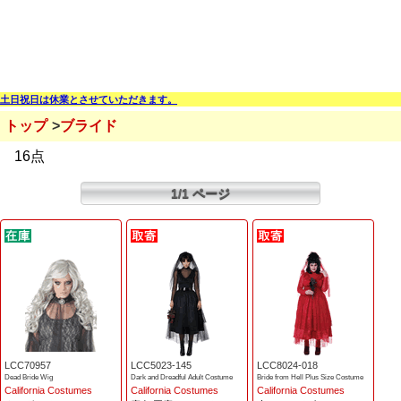
土日祝日は休業とさせていただきます。
トップ
ブライド
16点
1/1 ページ
LCC70957
LCC5023-145
LCC8024-018
Dead Bride Wig
Dark and Dreadful Adult Costume
Bride from Hell Plus Size Costume
California Costumes
California Costumes
California Costumes