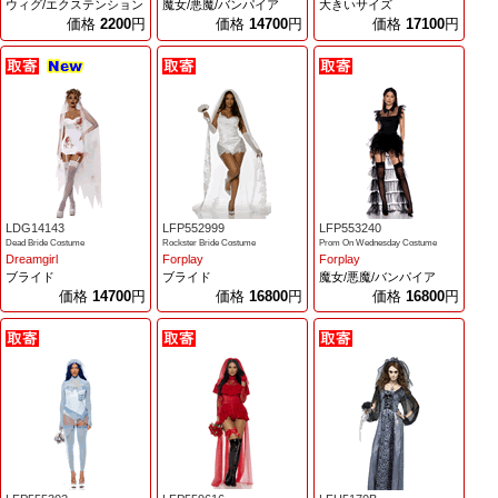
ウィグ/エクステンション
魔女/悪魔/バンパイア
大きいサイズ
価格
2200
円
価格
14700
円
価格
17100
円
LDG14143
LFP552999
LFP553240
Dead Bride Costume
Rockster Bride Costume
Prom On Wednesday Costume
Dreamgirl
Forplay
Forplay
ブライド
ブライド
魔女/悪魔/バンパイア
価格
14700
円
価格
16800
円
価格
16800
円