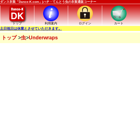
ダンス衣装「Dance-K.com」|ハチ・てんとう虫の衣装通販コーナー
トップ
利用案内
ログイン
カート
土日祝日は休業とさせていただきます。
トップ
虫
Underwraps