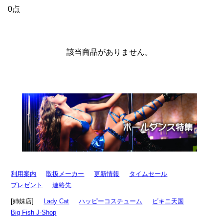
0点
該当商品がありません。
利用案内
取扱メーカー
更新情報
タイムセール
プレゼント
連絡先
[姉妹店]
Lady Cat
ハッピーコスチューム
ビキニ天国
Big Fish J-Shop