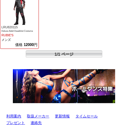
LRU820115
Deluxe Adult Deadshot Costume
RUBIE'S
メンズ
価格
12000
円
1/1 ページ
利用案内
取扱メーカー
更新情報
タイムセール
プレゼント
連絡先